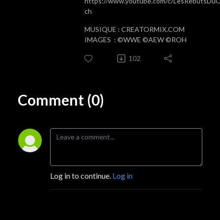
https://www.youtube.com/c/LesRebutsDuC
ch
MUSIQUE : CREATORMIX.COM
IMAGES : ©WWE ©AEW ©ROH
102
Comment (0)
Log in to continue.
Log in